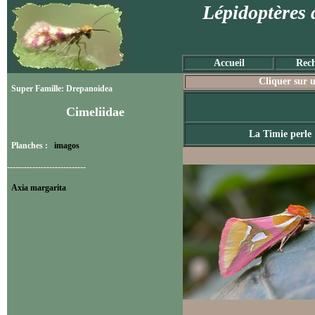
Lépidoptères 
Accueil
Rech
Cliquer sur u
Super Famille: Drepanoidea
Cimeliidae
La Timie perle
Planches :
imagos
----------------------------
Axia margarita