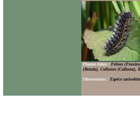
Plantes hôtes :
Frênes (Fraxinu
(Betula), Callunes (Calluna), 
Observations :
Espèce univoltin