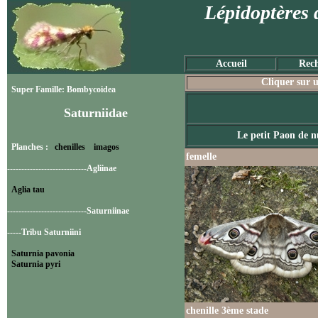
Lépidoptères 
Accueil
Rech
Cliquer sur u
Super Famille: Bombycoidea
Saturniidae
Le petit Paon de n
Planches :
chenilles
imagos
femelle
----------------------------Agliinae
Aglia tau
----------------------------Saturniinae
-----Tribu Saturniini
Saturnia pavonia
Saturnia pyri
chenille 3ème stade