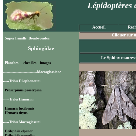
Lépidoptères 
Accueil
Rech
Cliquer sur u
Super Famille: Bombycoidea
Sphingidae
Le Sphinx maures
Planches :
chenilles
imagos
----------------------------Macroglossinae
-----Tribu Dilophonotini
Proserpinus proserpina
-----Tribu Hemarini
Hemaris fuciformis
Hemaris tityus
-----Tribu Macroglossini
Deilephila elpenor
Deilephila porcellus