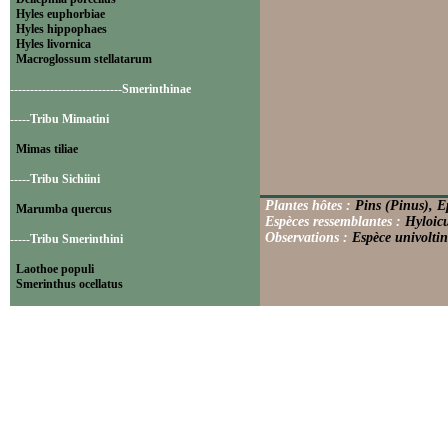
Hyles euphorbiae
Hyles hippophaes
Hyles livornica
Macroglossum stellatarum
----------------------------Smerinthinae
-----Tribu Mimatini
Mimas tiliae
-----Tribu Sichiini
Plantes hôtes :
Pins (Pinus), E
Marumba quercus
Espèces ressemblantes :
Hyloicu
Observations :
Espèce univoltin
-----Tribu Smerinthini
Laothoe populi
Smerinthus ocellatus
----------------------------Sphinginae
-----Tribu Sphingini
Acherontia atropos
Agrius convolvuli
Hyloicus maurorum
Hyloicus pinastri
Sphinx ligustri