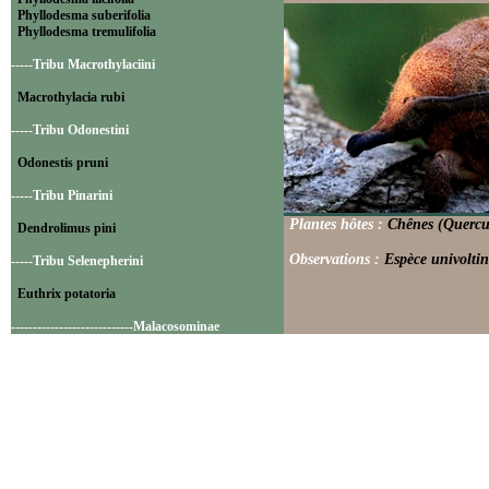
Phyllodesma suberifolia
Phyllodesma tremulifolia
-----Tribu Macrothylaciini
Macrothylacia rubi
-----Tribu Odonestini
Odonestis pruni
-----Tribu Pinarini
Plantes hôtes :
Chênes (Quercus
Dendrolimus pini
Observations :
Espèce univoltin
-----Tribu Selenepherini
Euthrix potatoria
----------------------------Malacosominae
-----Tribu Malacosomini
Malacosoma alpicola
Malacosoma castrense
Malacosoma franconicum
Malacosoma neustria
----------------------------Poecilocampinae