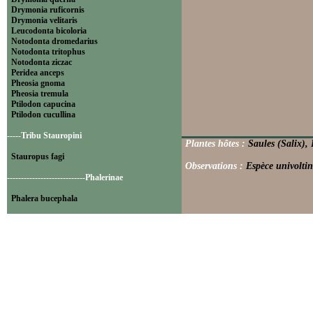
Drymonia ruficornis
Drymonia velitaris
Leucodonta bicoloria
Notodonta dromedarius
Notodonta tritophus
Notodonta ziczac
Peridea anceps
Pheosia gnoma
Pheosia tremula
Ptilodon capucina
Ptilodon cucullina
-----Tribu Stauropini
Plantes hôtes :
Saules (Salix),
Stauropus fagi
Observations :
Espèce univoltin
----------------------------Phalerinae
Phalera bucephala
----------------------------Pygaerinae
Clostera anachoreta
Clostera anastomosis
Clostera curtula
Clostera pigra
Gluphisia crenata
Rhegmatophila alpina