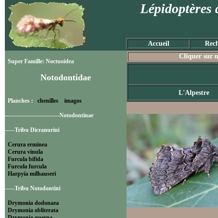
Lépidoptères 
Accueil
Rech
Cliquer sur u
Super Famille: Noctuoidea
Notodontidae
L'Alpestre
Planches :
chenilles
imagos
----------------------------Notodontinae
-----Tribu Dicranurini
Cerura erminea
Cerura vinula
Furcula bifida
Furcula furcula
Harpyia milhauseri
-----Tribu Notodontini
Drymonia dodonaea
Drymonia obliterata
Drymonia querna