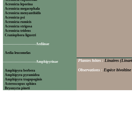
Acronicta leporina
Acronicta megacephala
Acronicta menyanthidis
Acronicta psi
Acronicta rumicis
Acronicta strigosa
Acronicta tridens
Craniophora ligustri
----------------------------Aediinae
Aedia leucomelas
Plantes hôtes :
Linaires (Linar
----------------------------Amphipyrinae
Observations :
Espèce bivoltine 
Amphipyra berbera
Amphipyra pyramidea
Amphipyra tragopoginis
Asteroscopus sphinx
Bryonycta pineti
Lamprosticta culta
Xylocampa areola
----------------------------Bryophilinae
Bryophila raptricula
Bryopsis muralis
Cryphia algae