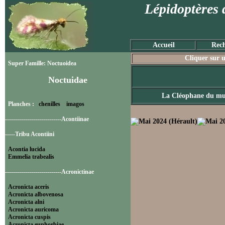
Lépidoptères 
Accueil
Rech
Cliquer sur u
Super Famille: Noctuoidea
Noctuidae
La Cléophane du mu
Planches :
chenilles
imagos
----------------------------Acontiinae
-----Tribu Acontiini
Acontia lucida
Emmelia trabealis
----------------------------Acronictinae
Acronicta aceris
Acronicta albovenosa
Acronicta alni
Acronicta auricoma
Acronicta cuspis
Acronicta euphorbiae