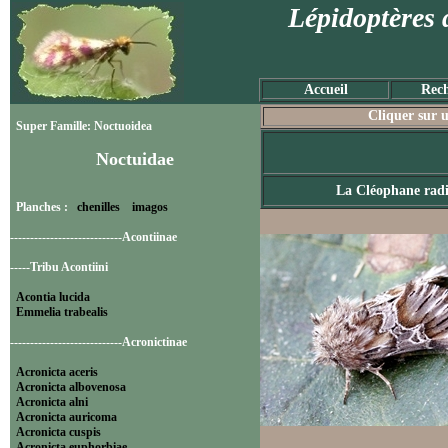
Lépidoptères 
Accueil
Rech
Cliquer sur u
Super Famille: Noctuoidea
Noctuidae
La Cléophane radi
Planches :
chenilles
imagos
----------------------------Acontiinae
-----Tribu Acontiini
Acontia lucida
Emmelia trabealis
----------------------------Acronictinae
Acronicta aceris
Acronicta albovenosa
Acronicta alni
Acronicta auricoma
Acronicta cuspis
Acronicta euphorbiae