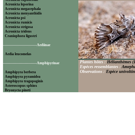
Acronicta leporina
Acronicta megacephala
Acronicta menyanthidis
Acronicta psi
Acronicta rumicis
Acronicta strigosa
Acronicta tridens
Craniophora ligustri
----------------------------Aediinae
Aedia leucomelas
Plantes hôtes :
Hélianthèmes (
----------------------------Amphipyrinae
Espèces ressemblantes :
Amepha
Observations :
Espèce univoltin
Amphipyra berbera
Amphipyra pyramidea
Amphipyra tragopoginis
Asteroscopus sphinx
Bryonycta pineti
Lamprosticta culta
Xylocampa areola
----------------------------Bryophilinae
Bryophila raptricula
Bryopsis muralis
Cryphia algae