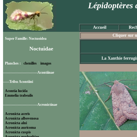
Lépidoptères 
Accueil
Rech
Cliquer sur u
Super Famille: Noctuoidea
Noctuidae
La Xanthie ferrugi
Planches :
chenilles
imagos
----------------------------Acontiinae
-----Tribu Acontiini
Acontia lucida
Emmelia trabealis
----------------------------Acronictinae
Acronicta aceris
Acronicta albovenosa
Acronicta alni
Acronicta auricoma
Acronicta cuspis
Acronicta euphorbiae