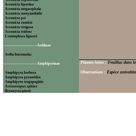
Acronicta leporina
Acronicta megacephala
Acronicta menyanthidis
Acronicta psi
Acronicta rumicis
Acronicta strigosa
Acronicta tridens
Craniophora ligustri
----------------------------Aediinae
Aedia leucomelas
Plantes hôtes :
Feuillus dans le
----------------------------Amphipyrinae
Observations :
Espèce univoltin
Amphipyra berbera
Amphipyra pyramidea
Amphipyra tragopoginis
Asteroscopus sphinx
Bryonycta pineti
Lamprosticta culta
Xylocampa areola
----------------------------Bryophilinae
Bryophila raptricula
Bryopsis muralis
Cryphia algae