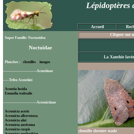
Lépidoptères 
Accueil
Rech
Cliquer sur u
Super Famille: Noctuoidea
Noctuidae
La Xanthie lavé
Planches :
chenilles
imagos
----------------------------Acontiinae
-----Tribu Acontiini
Acontia lucida
Emmelia trabealis
----------------------------Acronictinae
Acronicta aceris
Acronicta albovenosa
Acronicta alni
Acronicta auricoma
Acronicta cuspis
chenille dernier stade
Acronicta euphorbiae