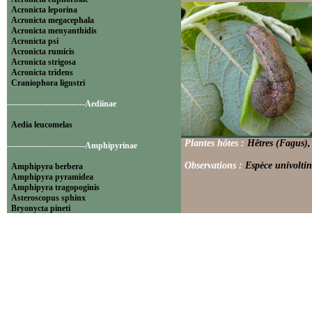
Acronicta leporina
Acronicta megacephala
Acronicta menyanthidis
Acronicta psi
Acronicta rumicis
Acronicta strigosa
Acronicta tridens
Craniophora ligustri
----------------------------Aediinae
Aedia leucomelas
Plantes hôtes :
Hêtres (Fagus),
----------------------------Amphipyrinae
Observations :
Espèce univoltin
Amphipyra berbera
Amphipyra pyramidea
Amphipyra tragopoginis
Asteroscopus sphinx
Bryonycta pineti
Lamprosticta culta
Xylocampa areola
----------------------------Bryophilinae
Bryophila raptricula
Bryopsis muralis
Cryphia algae