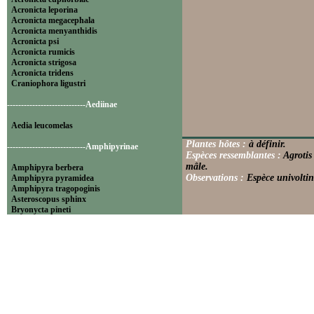
Acronicta leporina
Acronicta megacephala
Acronicta menyanthidis
Acronicta psi
Acronicta rumicis
Acronicta strigosa
Acronicta tridens
Craniophora ligustri
----------------------------Aediinae
Aedia leucomelas
Plantes hôtes :
à définir.
----------------------------Amphipyrinae
Espèces ressemblantes :
Agrotis
mâle.
Amphipyra berbera
Observations :
Espèce univoltin
Amphipyra pyramidea
Amphipyra tragopoginis
Asteroscopus sphinx
Bryonycta pineti
Lamprosticta culta
Xylocampa areola
----------------------------Bryophilinae
Bryophila raptricula
Bryopsis muralis
Cryphia algae