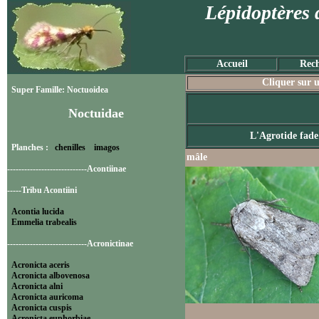
Lépidoptères 
Accueil
Rech
Cliquer sur u
Super Famille: Noctuoidea
Noctuidae
L'Agrotide fade
Planches :
chenilles
imagos
mâle
----------------------------Acontiinae
-----Tribu Acontiini
Acontia lucida
Emmelia trabealis
----------------------------Acronictinae
Acronicta aceris
Acronicta albovenosa
Acronicta alni
Acronicta auricoma
Acronicta cuspis
Acronicta euphorbiae