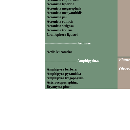
Acronicta leporina
Acronicta megacephala
Acronicta menyanthidis
Acronicta psi
Acronicta rumicis
Acronicta strigosa
Acronicta tridens
Craniophora ligustri
----------------------------Aediinae
Aedia leucomelas
Plante
----------------------------Amphipyrinae
Observ
Amphipyra berbera
Amphipyra pyramidea
Amphipyra tragopoginis
Asteroscopus sphinx
Bryonycta pineti
Lamprosticta culta
Xylocampa areola
----------------------------Bryophilinae
Bryophila raptricula
Bryopsis muralis
Cryphia algae