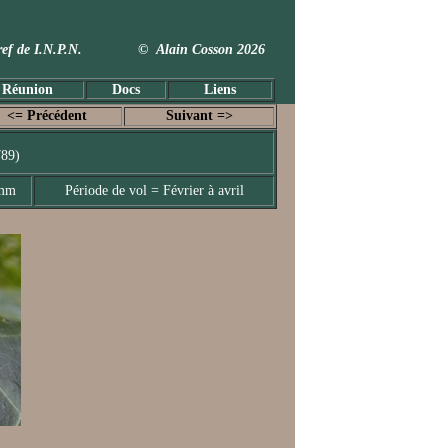
 Taxref de I.N.P.N. © Alain Cosson 2026
 Réunion
Docs
Liens
<= Précédent
Suivant =>
789)
 mm
Période de vol = Février à avril