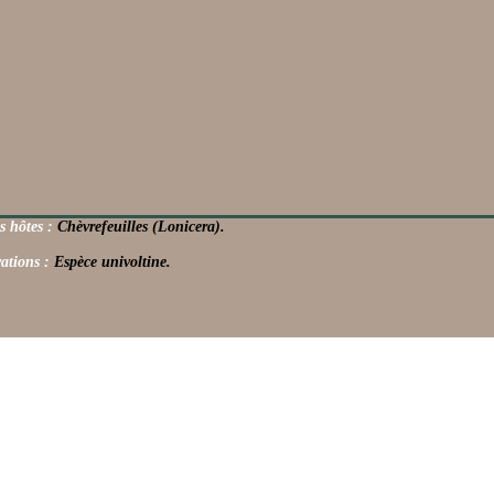
s hôtes :
Chèvrefeuilles (Lonicera).
ations :
Espèce univoltine.