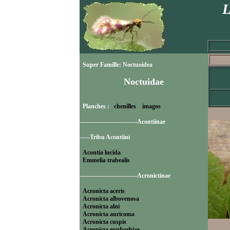
L
Super Famille: Noctuoidea
Noctuidae
Planches :
chenilles
imagos
----------------------------Acontiinae
-----Tribu Acontiini
Acontia lucida
Emmelia trabealis
----------------------------Acronictinae
Acronicta aceris
Acronicta albovenosa
Acronicta alni
Acronicta auricoma
Acronicta cuspis
Acronicta euphorbiae