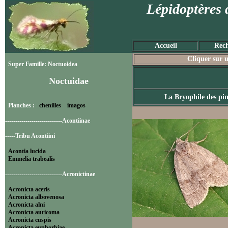
Lépidoptères 
Accueil
Rech
Cliquer sur u
Super Famille: Noctuoidea
Noctuidae
La Bryophile des pi
Planches :
chenilles
imagos
----------------------------Acontiinae
-----Tribu Acontiini
Acontia lucida
Emmelia trabealis
----------------------------Acronictinae
Acronicta aceris
Acronicta albovenosa
Acronicta alni
Acronicta auricoma
Acronicta cuspis
Acronicta euphorbiae