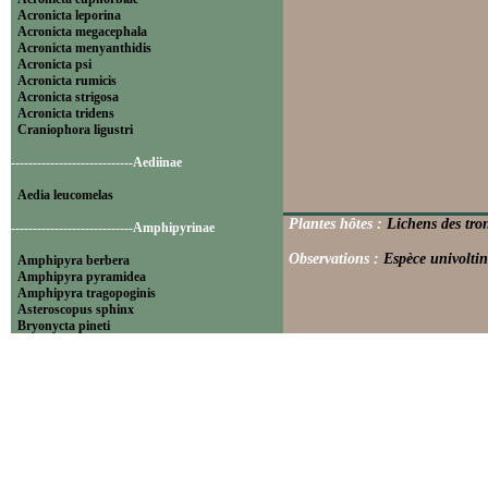
Acronicta leporina
Acronicta megacephala
Acronicta menyanthidis
Acronicta psi
Acronicta rumicis
Acronicta strigosa
Acronicta tridens
Craniophora ligustri
----------------------------Aediinae
Aedia leucomelas
Plantes hôtes :
Lichens des tron
----------------------------Amphipyrinae
Observations :
Espèce univoltin
Amphipyra berbera
Amphipyra pyramidea
Amphipyra tragopoginis
Asteroscopus sphinx
Bryonycta pineti
Lamprosticta culta
Xylocampa areola
----------------------------Bryophilinae
Bryophila raptricula
Bryopsis muralis
Cryphia algae