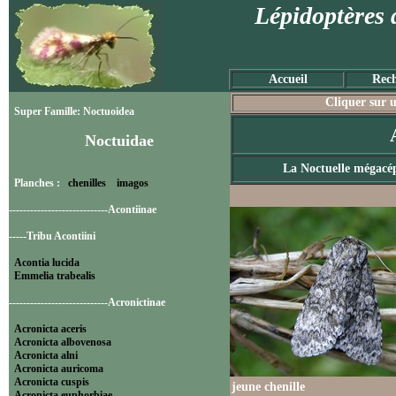
Lépidoptères 
Accueil
Rech
Cliquer sur u
Super Famille: Noctuoidea
Noctuidae
La Noctuelle mégacé
Planches :
chenilles
imagos
----------------------------Acontiinae
-----Tribu Acontiini
Acontia lucida
Emmelia trabealis
----------------------------Acronictinae
Acronicta aceris
Acronicta albovenosa
Acronicta alni
Acronicta auricoma
Acronicta cuspis
jeune chenille
Acronicta euphorbiae