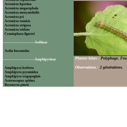
Acronicta leporina
Acronicta megacephala
Acronicta menyanthidis
Acronicta psi
Acronicta rumicis
Acronicta strigosa
Acronicta tridens
Craniophora ligustri
----------------------------Aediinae
Aedia leucomelas
Plantes hôtes :
Polyphage. Feui
----------------------------Amphipyrinae
Observations :
2 générations.
Amphipyra berbera
Amphipyra pyramidea
Amphipyra tragopoginis
Asteroscopus sphinx
Bryonycta pineti
Lamprosticta culta
Xylocampa areola
----------------------------Bryophilinae
Bryophila raptricula
Bryopsis muralis
Cryphia algae