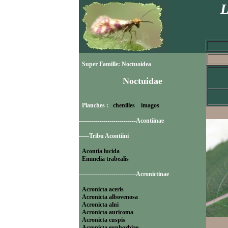
L
Super Famille: Noctuoidea
Noctuidae
Planches :
chenilles
imagos
----------------------------Acontiinae
-----Tribu Acontiini
Acontia lucida
Emmelia trabealis
----------------------------Acronictinae
Acronicta aceris
Acronicta albovenosa
Acronicta alni
Acronicta auricoma
Acronicta cuspis
Acronicta euphorbiae