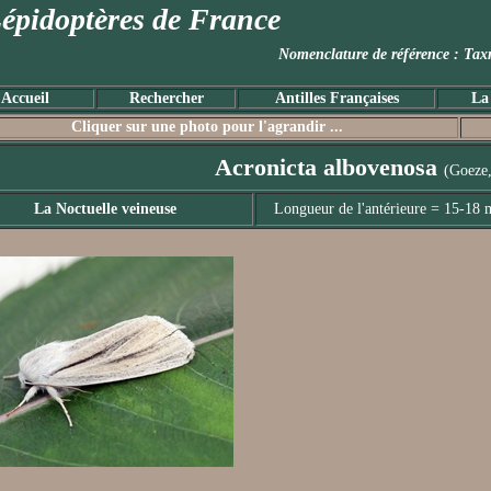
épidoptères de France
Nomenclature de référence :
Accueil
Rechercher
Antilles Françaises
La
Cliquer sur une photo pour l'agrandir ...
Acronicta albovenosa
(Goeze
La Noctuelle veineuse
Longueur de l'antérieure = 15-18