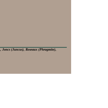
), Joncs (Juncus), Roseaux (Phragmite),