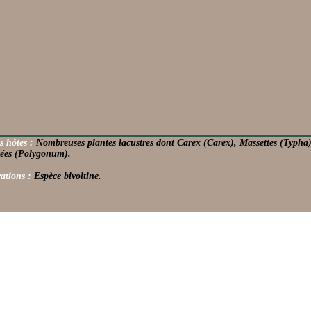
s hôtes :
Nombreuses plantes lacustres dont Carex (Carex), Massettes (Typha
ées (Polygonum).
ations :
Espèce bivoltine.