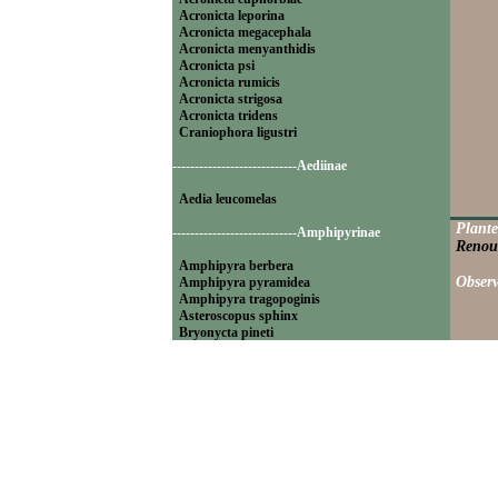
Acronicta leporina
Acronicta megacephala
Acronicta menyanthidis
Acronicta psi
Acronicta rumicis
Acronicta strigosa
Acronicta tridens
Craniophora ligustri
----------------------------Aediinae
Aedia leucomelas
Plante
----------------------------Amphipyrinae
Renou
Amphipyra berbera
Observ
Amphipyra pyramidea
Amphipyra tragopoginis
Asteroscopus sphinx
Bryonycta pineti
Lamprosticta culta
Xylocampa areola
----------------------------Bryophilinae
Bryophila raptricula
Bryopsis muralis
Cryphia algae