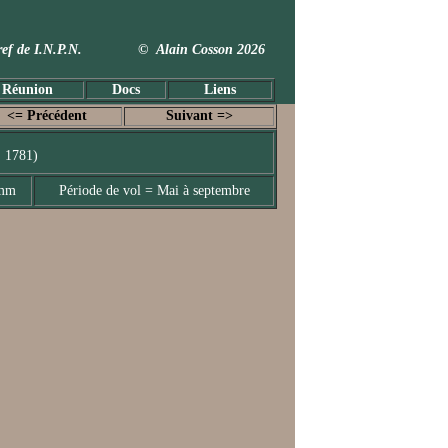
 Taxref de I.N.P.N. © Alain Cosson 2026
 Réunion
Docs
Liens
<= Précédent
Suivant =>
, 1781)
 mm
Période de vol = Mai à septembre