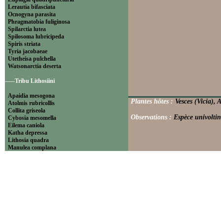
Lerautia bifasciata
Ocnogyna parasita
Phragmatobia fuliginosa
Spilarctia lutea
Spilosoma lubricipeda
Spiris striata
Tyria jacobaeae
Utetheisa pulchella
Watsonarctia deserta
-----Tribu Lithosiini
Apaidia mesogona
Plantes hôtes :
Vesces (Vicia), 
Atolmis rubricollis
Collita griseola
Observations :
Espèce univoltin
Cybosia mesomella
Eilema caniola
Katha depressa
Lithosia quadra
Manulea complana
Miltochrista miniata
Nudaria mundana
Nyea lurideola
Paidia rica
Pelosia muscerda
Setina aurita
Setina irrorella
Thumatha senex
Wittia sororcula