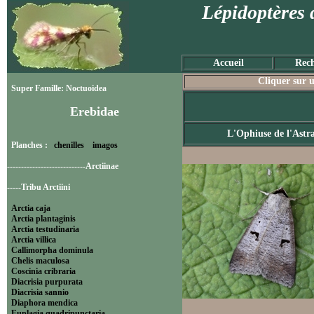
Lépidoptères 
Accueil
Rech
Cliquer sur u
Super Famille: Noctuoidea
Erebidae
L'Ophiuse de l'Astr
Planches :
chenilles
imagos
----------------------------Arctiinae
-----Tribu Arctiini
Arctia caja
Arctia plantaginis
Arctia testudinaria
Arctia villica
Callimorpha dominula
Chelis maculosa
Coscinia cribraria
Diacrisia purpurata
Diacrisia sannio
Diaphora mendica
Euplagia quadripunctaria