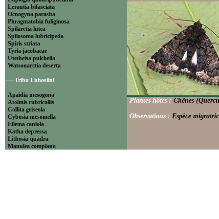
Lerautia bifasciata
Ocnogyna parasita
Phragmatobia fuliginosa
Spilarctia lutea
Spilosoma lubricipeda
Spiris striata
Tyria jacobaeae
Utetheisa pulchella
Watsonarctia deserta
-----Tribu Lithosiini
Apaidia mesogona
Plantes hôtes :
Chênes (Quercu
Atolmis rubricollis
Collita griseola
Observations :
Espèce migratric
Cybosia mesomella
Eilema caniola
Katha depressa
Lithosia quadra
Manulea complana
Miltochrista miniata
Nudaria mundana
Nyea lurideola
Paidia rica
Pelosia muscerda
Setina aurita
Setina irrorella
Thumatha senex
Wittia sororcula