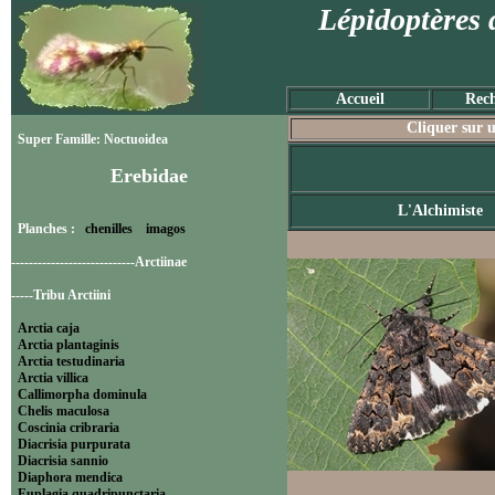
Lépidoptères 
Accueil
Rech
Cliquer sur u
Super Famille: Noctuoidea
Erebidae
L'Alchimiste
Planches :
chenilles
imagos
----------------------------Arctiinae
-----Tribu Arctiini
Arctia caja
Arctia plantaginis
Arctia testudinaria
Arctia villica
Callimorpha dominula
Chelis maculosa
Coscinia cribraria
Diacrisia purpurata
Diacrisia sannio
Diaphora mendica
Euplagia quadripunctaria