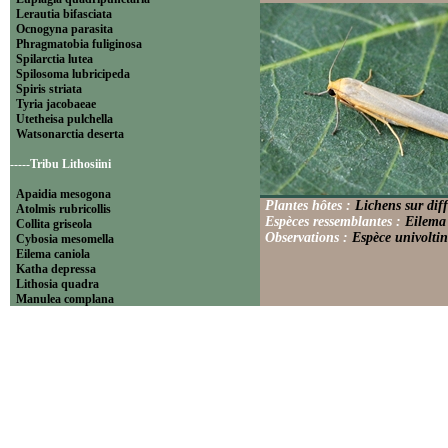
Lerautia bifasciata
Ocnogyna parasita
Phragmatobia fuliginosa
Spilarctia lutea
Spilosoma lubricipeda
Spiris striata
Tyria jacobaeae
Utetheisa pulchella
Watsonarctia deserta
-----Tribu Lithosiini
Apaidia mesogona
Plantes hôtes :
Lichens sur diff
Atolmis rubricollis
Espèces ressemblantes :
Eilema 
Collita griseola
Observations :
Espèce univoltin
Cybosia mesomella
Eilema caniola
Katha depressa
Lithosia quadra
Manulea complana
Miltochrista miniata
Nudaria mundana
Nyea lurideola
Paidia rica
Pelosia muscerda
Setina aurita
Setina irrorella
Thumatha senex
Wittia sororcula