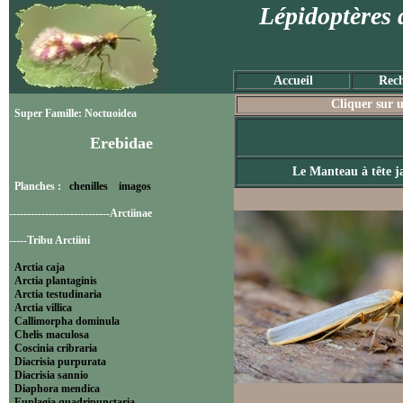
Lépidoptères 
Accueil
Rech
Cliquer sur u
Super Famille: Noctuoidea
Erebidae
Le Manteau à tête j
Planches :
chenilles
imagos
----------------------------Arctiinae
-----Tribu Arctiini
Arctia caja
Arctia plantaginis
Arctia testudinaria
Arctia villica
Callimorpha dominula
Chelis maculosa
Coscinia cribraria
Diacrisia purpurata
Diacrisia sannio
Diaphora mendica
Euplagia quadripunctaria