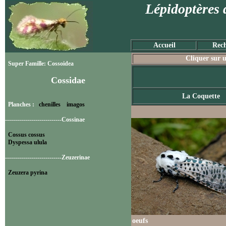
Lépidoptères 
Accueil
Rech
Cliquer sur u
Super Famille: Cossoidea
Cossidae
La Coquette
Planches :
chenilles
imagos
----------------------------Cossinae
Cossus cossus
Dyspessa ulula
----------------------------Zeuzerinae
Zeuzera pyrina
oeufs