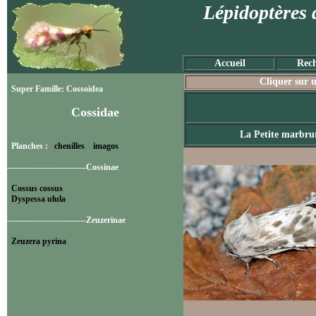
Lépidoptères 
Accueil
Rech
Cliquer sur u
Super Famille: Cossoidea
Cossidae
La Petite marbru
Planches :
chenilles
imagos
----------------------------Cossinae
Cossus cossus
Dyspessa ulula
----------------------------Zeuzerinae
Zeuzera pyrina