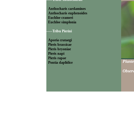
Anthocharis cardamines
Anthocharis euphenoides
Euchloe crameri
Euchloe simplonia
-----Tribu Pierini
Aporia crataegi
Pieris brassicae
Pieris bryoniae
Pieris napi
Pieris rapae
Plante
Pontia daplidice
Observ