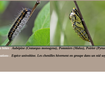
s hôtes :
Aubépine (Crataegus monogyna), Pommiers (Malus), Poirier (Pyrus
ations :
Espèce univoltine. Les chenilles hivernent en groupe dans un nid so