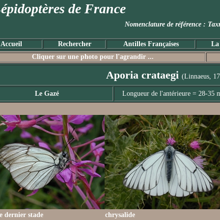
épidoptères de France
Nomenclature de référence :
Accueil
Rechercher
Antilles Françaises
La
Cliquer sur une photo pour l'agrandir ...
Aporia crataegi
(Linnaeus, 1
Le Gazé
Longueur de l'antérieure = 28-35
le dernier stade
chrysalide