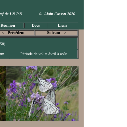
 Taxref de I.N.P.N. © Alain Cosson 2026
 Réunion
Docs
Liens
<= Précédent
Suivant =>
758)
 mm
Période de vol = Avril à août