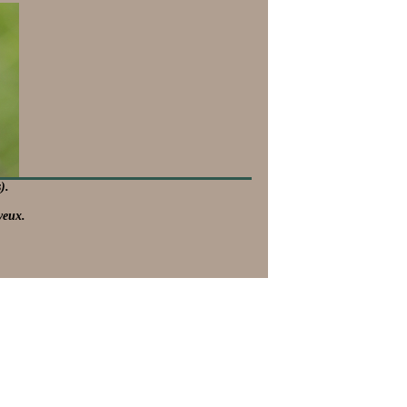
).
yeux.