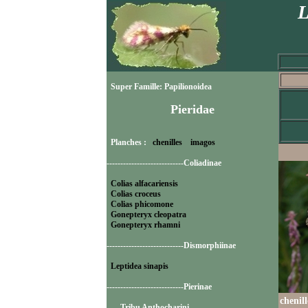
L
Super Famille: Papilionoidea
Pieridae
Planches :
chenilles
imagos
----------------------------Coliadinae
Colias alfacariensis
Colias croceus
Colias phicomone
Gonepteryx cleopatra
Gonepteryx rhamni
----------------------------Dismorphiinae
Leptidea sinapis
----------------------------Pierinae
chenil
-----Tribu Anthocharini