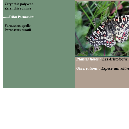
Zerynthia polyxena
Zerynthia rumina
-----Tribu Parnassiini
Parnassius apollo
Parnassius turatii
Plantes hôtes :
Les Aristoloche,
Observations :
Espèce univoltin