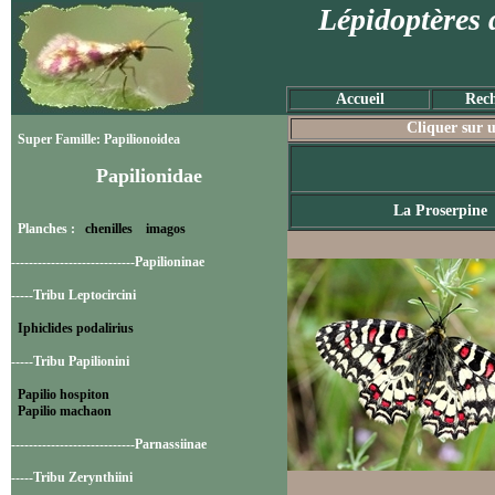
Lépidoptères 
Accueil
Rech
Cliquer sur u
Super Famille: Papilionoidea
Papilionidae
La Proserpine
Planches :
chenilles
imagos
----------------------------Papilioninae
-----Tribu Leptocircini
Iphiclides podalirius
-----Tribu Papilionini
Papilio hospiton
Papilio machaon
----------------------------Parnassiinae
-----Tribu Zerynthiini