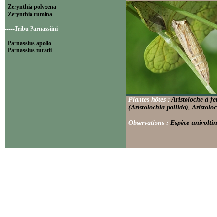
Zerynthia polyxena
Zerynthia rumina
-----Tribu Parnassiini
Parnassius apollo
Parnassius turatii
Plantes hôtes :
Aristoloche à fe
(Aristolochia pallida), Aristolo
Observations :
Espèce univoltin