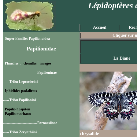
Lépidoptères 
Accueil
Rech
Cliquer sur u
Super Famille: Papilionoidea
Papilionidae
La Diane
Planches :
chenilles
imagos
----------------------------Papilioninae
-----Tribu Leptocircini
Iphiclides podalirius
-----Tribu Papilionini
Papilio hospiton
Papilio machaon
----------------------------Parnassiinae
-----Tribu Zerynthiini
chrysalide