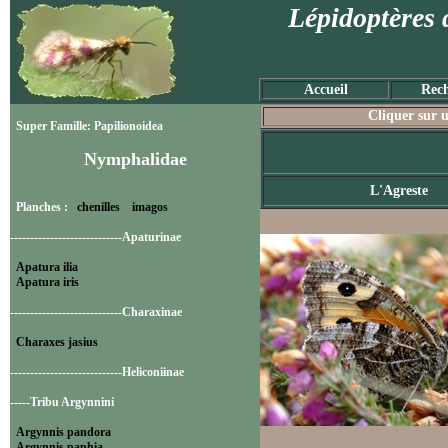
Lépidoptères 
Accueil
Rech
Cliquer sur u
Super Famille: Papilionoidea
Nymphalidae
L'Agreste
Planches :
chenilles
imagos
----------------------------Apaturinae
Apatura ilia
Apatura iris
----------------------------Charaxinae
Charaxes jasius
----------------------------Heliconiinae
-----Tribu Argynnini
Argynnis pandora
Argynnis paphia