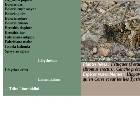
Boloria dia
Boloria euphrosyne
Boloria pales
Boloria selene
Boloria titiana
Brenthis daphne
Brenthis ino
Fabriciana adippe
Fabriciana niobe
Issoria lathonia
Speyeria aglaja
----------------------------Libytheinae
Plantes hôtes :
Fétuques (Fest
(Bromus erectus), Canche préco
Libythea celtis
Espèces ressemblantes :
Hipparc
qu'en Corse et sur les îles Tyrr
----------------------------Limenitidinae
-----Tribu Limenitidini
Limenitis camilla
Limenitis reducta
----------------------------Nymphalinae
-----Tribu Melitaeini
Euphydryas aurinia
Euphydryas cynthia