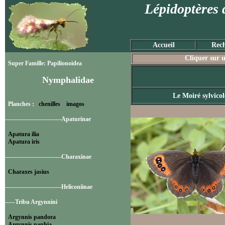
Lépidoptères 
Accueil
Rech
Cliquer sur u
Super Famille: Papilionoidea
Nymphalidae
Le Moiré sylvicol
Planches :
chenilles
imagos
----------------------------Apaturinae
Apatura ilia
Apatura iris
----------------------------Charaxinae
Charaxes jasius
----------------------------Heliconiinae
-----Tribu Argynnini
Argynnis pandora
Argynnis paphia