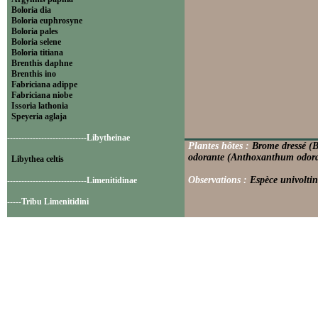
Boloria dia
Boloria euphrosyne
Boloria pales
Boloria selene
Boloria titiana
Brenthis daphne
Brenthis ino
Fabriciana adippe
Fabriciana niobe
Issoria lathonia
Speyeria aglaja
----------------------------Libytheinae
Plantes hôtes :
Brome dressé (B
odorante (Anthoxanthum odor
Libythea celtis
Observations :
Espèce univoltin
----------------------------Limenitidinae
-----Tribu Limenitidini
Limenitis camilla
Limenitis reducta
----------------------------Nymphalinae
-----Tribu Melitaeini
Euphydryas aurinia
Euphydryas cynthia