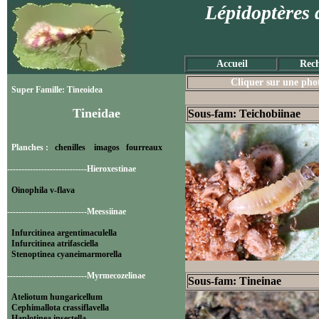
Lépidoptères 
Accueil
Rech
Cliquer sur une photo
Super Famille: Tineoidea
Tineidae
Sous-fam: Teichobiinae
Planches :
chenilles
imagos
fourreaux
----------------------------Hieroxestinae
Oinophila v-flava
----------------------------Meessiinae
Infurcitinea argentimaculella
Infurcitinea atrifasciella
Stenoptinea cyaneimarmorella
----------------------------Myrmecozelinae
Sous-fam: Tineinae
Ateliotum hungaricellum
Cephimallota crassiflavella
Haplotinea insectella