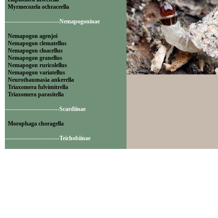
Myrmecozela ochraceella
----------------------------Nemapogoninae
Nemapogon agenjoi
Nemapogon clematellus
Nemapogon cloacellus
Nemapogon granellus
Nemapogon ruricolellus
Nemapogon variatellus
Neurothaumasia ankerella
Triaxomera fulvimitrella
Triaxomera parasitella
----------------------------Scardiinae
Morophaga choragella
----------------------------Teichobiinae
Psychoides filicivora
Psychoides verhuella
----------------------------Tineinae
Elatobia fuliginosella
Monopis crocicapitella
Monopis laevigella
Monopis monachella