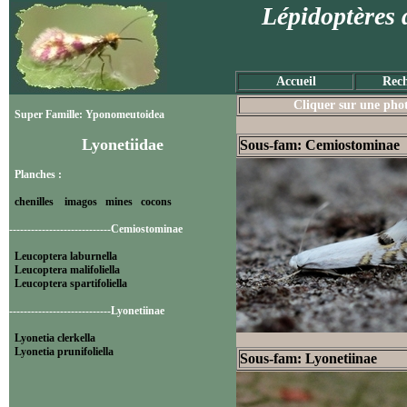
Lépidoptères 
Accueil
Rech
Cliquer sur une photo
Super Famille: Yponomeutoidea
Lyonetiidae
Sous-fam: Cemiostominae
Planches :
chenilles
imagos
mines
cocons
----------------------------Cemiostominae
Leucoptera laburnella
Leucoptera malifoliella
Leucoptera spartifoliella
----------------------------Lyonetiinae
Lyonetia clerkella
Lyonetia prunifoliella
Sous-fam: Lyonetiinae