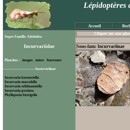
Lépidoptères 
Accueil
Rech
Cliquer sur une photo
Super Famille: Adeloidea
Incurvariidae
Sous-fam: Incurvariinae
Planches :
imagos
mines
fourreaux
----------------------------Incurvariinae
Incurvaria koerneriella
Incurvaria masculella
Incurvaria oehlmanniella
Incurvaria pectinea
Phylloporia bistrigella