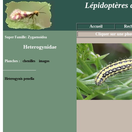
Lépidoptères 
Accueil
Rech
Cliquer sur une photo
Super Famille: Zygaenoidea
Heterogynidae
Planches :
chenilles
imagos
----------------------------
Heterogynis penella