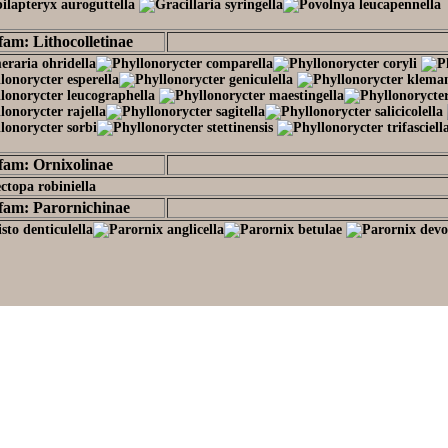
fam: Lithocolletinae
fam: Ornixolinae
fam: Parornichinae