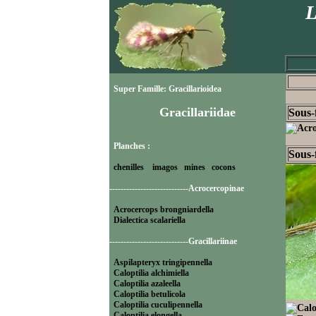
L
Super Famille: Gracillarioidea
Gracillariidae
Sous-
Planches :
Sous-
chenilles
imagos
mines
cocons
----------------------------Acrocercopinae
Acrocercops brongniardella
Dialectica scalariella
----------------------------Gracillariinae
Aspilapteryx tringipennella
Caloptilia alchimiella
Caloptilia azaleella
Caloptilia betulicola
Caloptilia cuculipennella
Caloptilia elongella