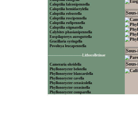
Caloptilia falconipennella
Caloptilia hemidactylella
Sous-
Caloptilia robustella
Caloptilia roscipennella
Caloptilia rufipennella
Caloptilia stigmatella
Calybites phasianipennella
Euspilapteryx auroguttella
Gracillaria syringella
Povolnya leucapennella
Sous-
----------------------------Lithocolletinae
Sous-
Cameraria ohridella
Phyllonorycter belotella
Phyllonorycter blancardella
Phyllonorycter cavella
Phyllonorycter cerasicolella
Phyllonorycter cerasinella
Phyllonorycter comparella
Phyllonorycter coryli
Phyllonorycter corylifoliella
Phyllonorycter endryella
Phyllonorycter esperella
Phyllonorycter geniculella
Phyllonorycter harrisella
Phyllonorycter hilarella
Phyllonorycter klemannella
Phyllonorycter lautella