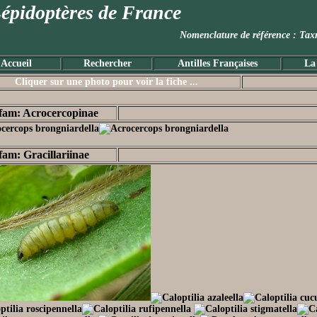
épidoptères de France
Nomenclature de référence :
Accueil
Rechercher
Antilles Françaises
La
Cliquer sur une photo pour voir la fiche ...
fam: Acrocercopinae
fam: Gracillariinae