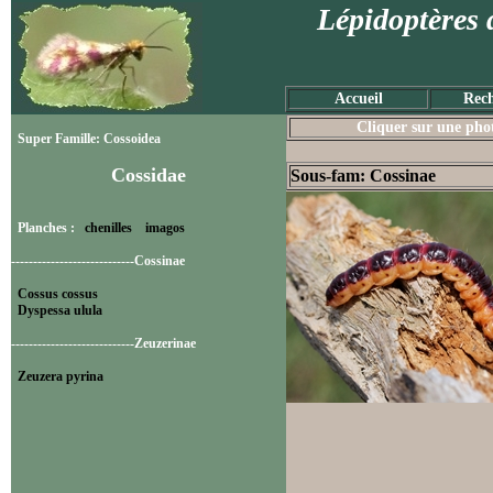
Lépidoptères 
Accueil
Rech
Cliquer sur une photo
Super Famille: Cossoidea
Cossidae
Sous-fam: Cossinae
Planches :
chenilles
imagos
----------------------------Cossinae
Cossus cossus
Dyspessa ulula
----------------------------Zeuzerinae
Zeuzera pyrina