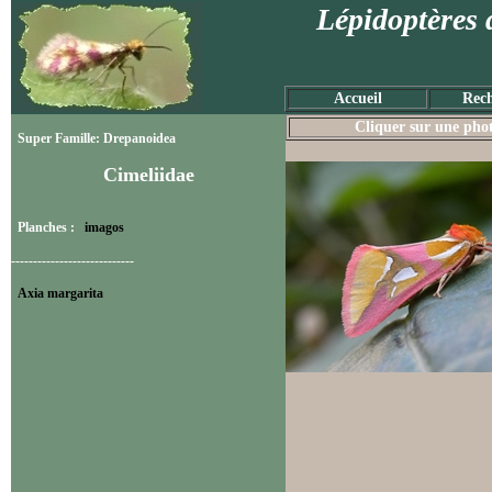
Lépidoptères 
Accueil
Rech
Cliquer sur une photo
Super Famille: Drepanoidea
Cimeliidae
Planches :
imagos
----------------------------
Axia margarita