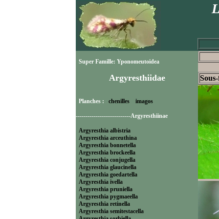
L
Super Famille: Yponomeutoidea
Argyresthiidae
Sous-
Planches :
chenilles
imagos
----------------------------Argyresthiinae
Argyresthia albistria
Argyresthia arceuthina
Argyresthia bonnetella
Argyresthia brockeella
Argyresthia conjugella
Argyresthia glaucinella
Argyresthia goedartella
Argyresthia ivella
Argyresthia pruniella
Argyresthia pygmaeella
Argyresthia retinella
Argyresthia semitestacella
Argyresthia sorbiella