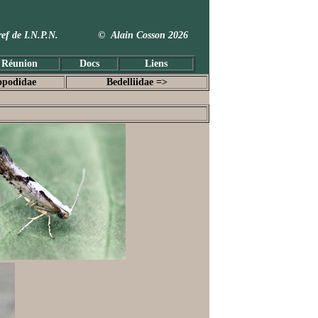
 Taxref de I.N.P.N. © Alain Cosson 2026
 Réunion
Docs
Liens
opodidae
Bedelliidae =>