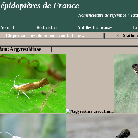
épidoptères de France
Nomenclature de référence :
Accueil
Rechercher
Antilles Françaises
La
Cliquer sur une photo pour voir la fiche ...
<= Stathm
fam: Argyresthiinae