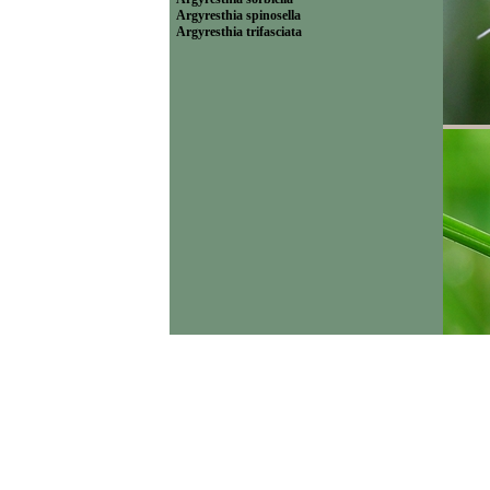
Argyresthia spinosella
Argyresthia trifasciata