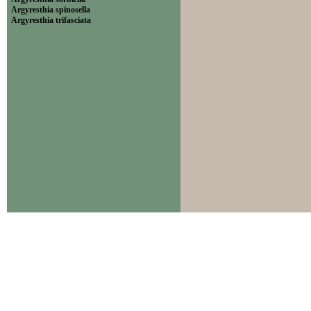
Argyresthia spinosella
Argyresthia trifasciata