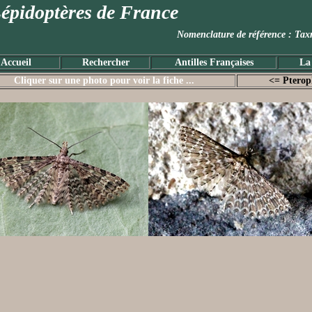
épidoptères de France
Nomenclature de référence :
Accueil
Rechercher
Antilles Françaises
La
Cliquer sur une photo pour voir la fiche ...
<= Pterop