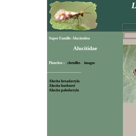
L
Super Famille: Alucitoidea
Alucitidae
Planches :
chenilles
imagos
----------------------------
Alucita hexadactyla
Alucita huebneri
Alucita palodactyla