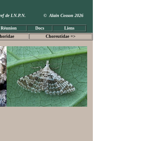
 Taxref de I.N.P.N. © Alain Cosson 2026
 Réunion
Docs
Liens
horidae
Choreutidae =>